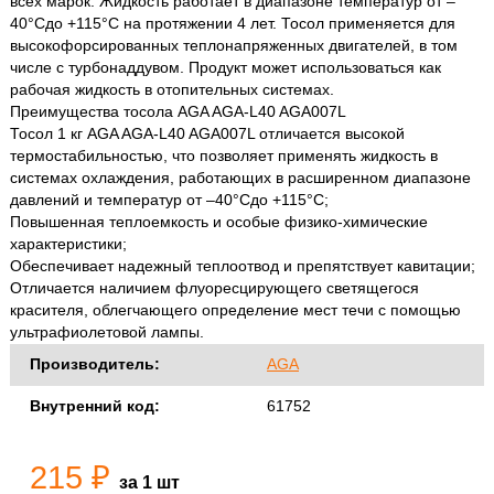
всех марок. Жидкость работает в диапазоне температур от –
40°Сдо +115°С на протяжении 4 лет. Тосол применяется для
высокофорсированных теплонапряженных двигателей, в том
числе с турбонаддувом. Продукт может использоваться как
рабочая жидкость в отопительных системах.
Преимущества тосола AGA AGA-L40 AGA007L
Тосол 1 кг AGA AGA-L40 AGA007L отличается высокой
термостабильностью, что позволяет применять жидкость в
системах охлаждения, работающих в расширенном диапазоне
давлений и температур от –40°Сдо +115°С;
Повышенная теплоемкость и особые физико-химические
характеристики;
Обеспечивает надежный теплоотвод и препятствует кавитации;
Отличается наличием флуоресцирующего светящегося
красителя, облегчающего определение мест течи с помощью
ультрафиолетовой лампы.
Производитель:
AGA
Внутренний код:
61752
215 ₽
за 1 шт