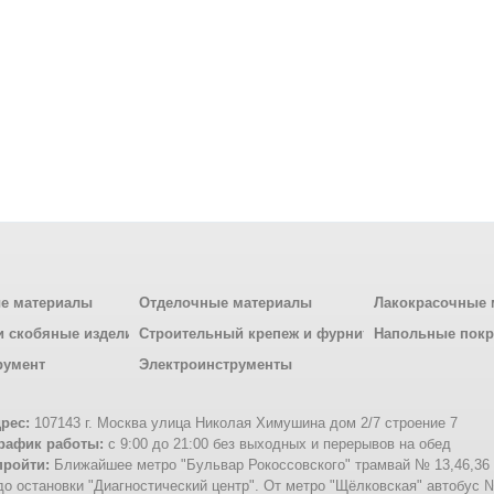
е материалы
Отделочные материалы
Лакокрасочные 
и скобяные изделия
Строительный крепеж и фурнитура
Напольные пок
румент
Электроинструменты
рес:
107143 г. Москва улица Николая Химушина дом 2/7 строение 7
рафик работы:
с 9:00 до 21:00 без выходных и перерывов на обед
пройти:
Ближайшее метро "Бульвар Рокоссовского" трамвай № 13,46,36
о остановки "Диагностический центр". От метро "Щёлковская" автобус 