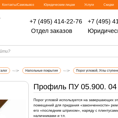
Контакты/Самовывоз
Юридическим лицам
Услуги
Скидки
+7 (495) 414-22-76
+7 (495) 4
Отдел заказов
Юридичес
талог
Напольные покрытия
Порог угловой, Углы ступен
Профиль ПУ 05.900. 0
Порог угловой используется на завершающих эт
помещений для придания «законченности» ремо
его «последним штрихом», наряду с плинтусами
наличниками и т.п.