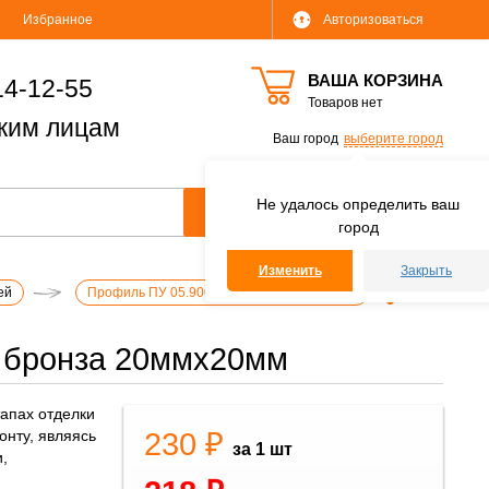
Избранное
Авторизоваться
ВАША КОРЗИНА
14-12-55
Товаров нет
ким лицам
Ваш город
выберите город
Не удалось определить ваш
город
Изменить
Закрыть
ей
Профиль ПУ 05.900. 04 бронза 20ммх20мм
4 бронза 20ммх20мм
апах отделки
230 ₽
нту, являясь
за 1 шт
,