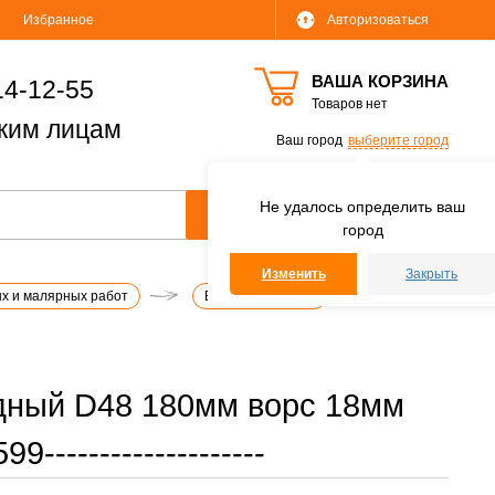
Избранное
Авторизоваться
ВАША КОРЗИНА
14-12-55
Товаров нет
ким лицам
Ваш город
выберите город
Не удалось определить ваш
город
Изменить
Закрыть
х и малярных работ
Валики и ёмкости
дный D48 180мм ворс 18мм
-------------------