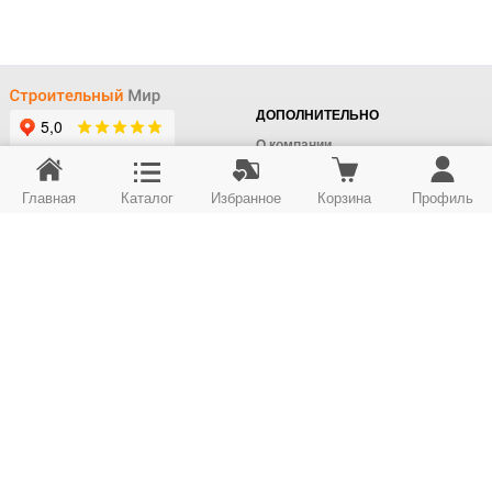
ДОПОЛНИТЕЛЬНО
О компании
Доставка
Главная
Каталог
Избранное
Корзина
Профиль
Оплата
+7 (495) 414-22-76
Поставщикам
Отдел заказов
Контакты/Самовывоз
Скидки
+7 (495) 414-12-55
Юридическим лицам
Юридическим лицам
Карта сайта
Возврат товара
© ООО "Строймир". Информация сайта защищена законом об авторских правах.