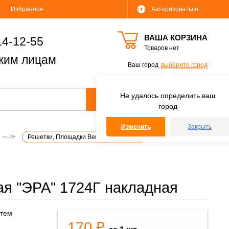
Избранное
Авторизоваться
ВАША КОРЗИНА
14-12-55
Товаров нет
ким лицам
Ваш город
выберите город
Не удалось определить ваш
город
Изменить
Закрыть
Решетки, Площадки Вентиляционные
я "ЭРА" 1724Г накладная
стем
170 ₽