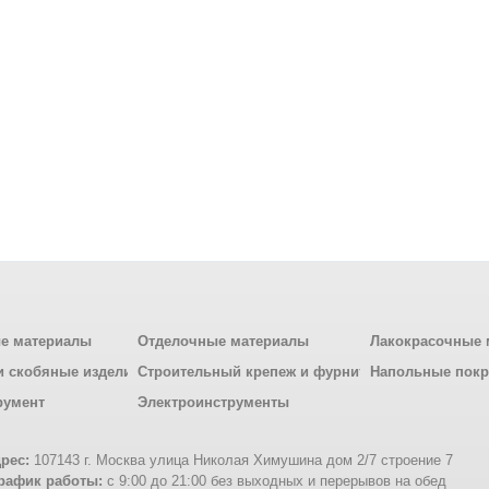
е материалы
Отделочные материалы
Лакокрасочные 
и скобяные изделия
Строительный крепеж и фурнитура
Напольные пок
румент
Электроинструменты
рес:
107143 г. Москва улица Николая Химушина дом 2/7 строение 7
рафик работы:
с 9:00 до 21:00 без выходных и перерывов на обед