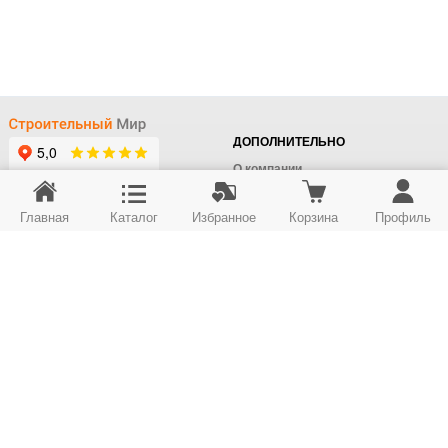
ДОПОЛНИТЕЛЬНО
О компании
Доставка
Главная
Каталог
Избранное
Корзина
Профиль
Оплата
+7 (495) 414-22-76
Поставщикам
Отдел заказов
Контакты/Самовывоз
Скидки
+7 (495) 414-12-55
Юридическим лицам
Юридическим лицам
Карта сайта
Возврат товара
© ООО "Строймир". Информация сайта защищена законом об авторских правах.