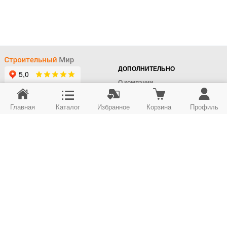
ДОПОЛНИТЕЛЬНО
О компании
Доставка
Главная
Каталог
Избранное
Корзина
Профиль
Оплата
+7 (495) 414-22-76
Поставщикам
Отдел заказов
Контакты/Самовывоз
Скидки
+7 (495) 414-12-55
Юридическим лицам
Юридическим лицам
Карта сайта
Возврат товара
© ООО "Строймир". Информация сайта защищена законом об авторских правах.