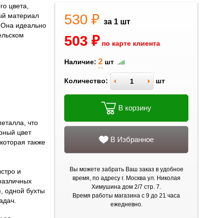
го цвета,
530 ₽
ый материал
за 1 шт
. Она идеально
ельском
503 ₽
по карте клиента
2
Наличие:
шт
Количество:
шт
В корзину
еталла, что
рный цвет
В Избранное
которая также
Вы можете забрать Ваш заказ в удобное
стро и
время, по адресу г. Москва ул. Николая
различных
Химушина дом 2/7 стр. 7.
, одной бухты
Время работы магазина с 9 до 21 часа
адач.
ежедневно.