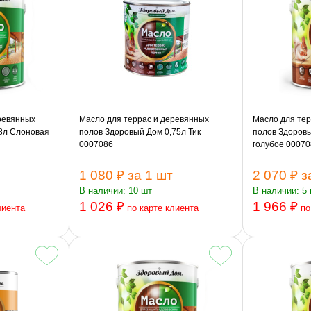
ревянных
Масло для террас и деревянных
Масло для тер
8л Слоновая
полов Здоровый Дом 0,75л Тик
полов Здоровы
0007086
голубое 00070
1 080 ₽
за 1 шт
2 070 ₽
з
В наличии: 10 шт
В наличии: 5
1 026 ₽
1 966 ₽
лиента
по карте клиента
по