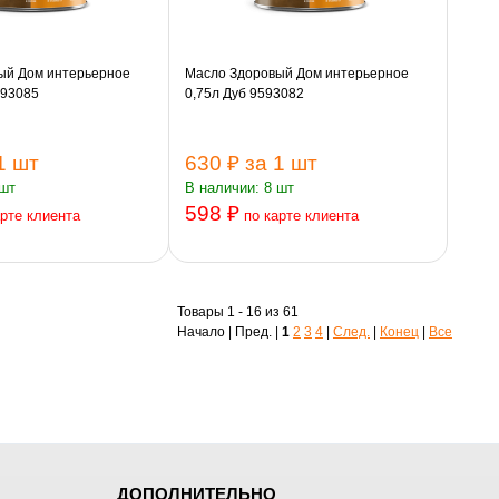
ый Дом интерьерное
Масло Здоровый Дом интерьерное
593085
0,75л Дуб 9593082
1 шт
630 ₽
за 1 шт
 шт
В наличии: 8 шт
598 ₽
арте клиента
по карте клиента
Товары 1 - 16 из 61
Начало | Пред. |
1
2
3
4
|
След.
|
Конец
|
Все
ДОПОЛНИТЕЛЬНО