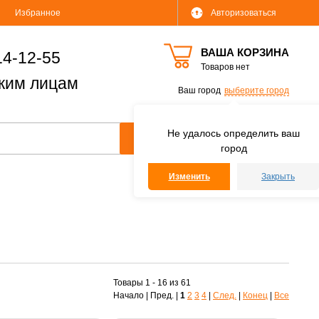
Избранное
Авторизоваться
ВАША КОРЗИНА
14-12-55
Товаров нет
ким лицам
Ваш город
выберите город
Не удалось определить ваш
город
Изменить
Закрыть
Товары 1 - 16 из 61
Начало | Пред. |
1
2
3
4
|
След.
|
Конец
|
Все