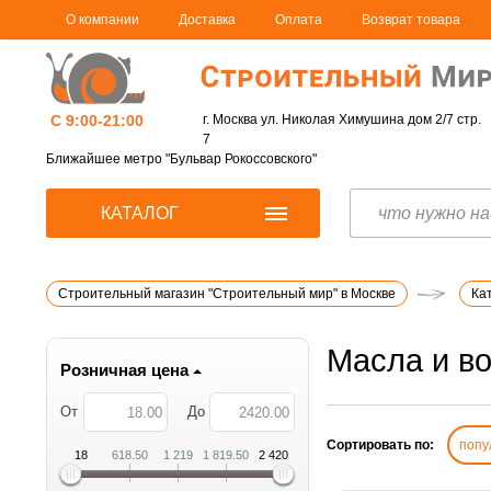
О компании
Доставка
Оплата
Возврат товара
С 9:00-21:00
г. Москва ул. Николая Химушина дом 2/7 стр.
7
Ближайшее метро "Бульвар Рокоссовского"
КАТАЛОГ
Строительный магазин "Строительный мир" в Москве
Ка
Масла и во
Розничная цена
От
До
Сортировать по:
попу
18
618.50
1 219
1 819.50
2 420