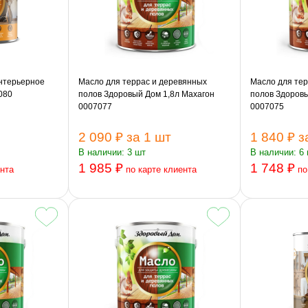
нтерьерное
Масло для террас и деревянных
Масло для тер
080
полов Здоровый Дом 1,8л Махагон
полов Здоровы
0007077
0007075
2 090 ₽
за 1 шт
1 840 ₽
з
В наличии: 3 шт
В наличии: 6
1 985 ₽
1 748 ₽
ента
по карте клиента
по