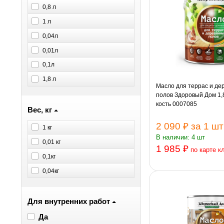
0,8 л
1 л
0,04л
0,01л
0,1л
1,8 л
Масло для террас и де
полов Здоровый Дом 1,
кость 0007085
Вес, кг
2 090 ₽
за 1 шт
1 кг
В наличии: 4 шт
0,01 кг
1 985 ₽
по карте к
0,1кг
0,04кг
Для внутренних работ
Да