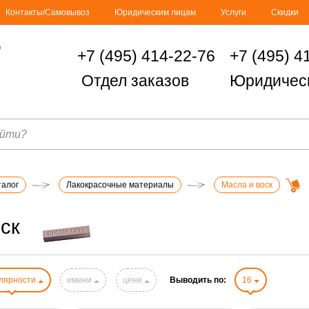
Контакты/Самовывоз
Юридическим лицам
Услуги
Скидки
+7 (495) 414-22-76
+7 (495) 4
Отдел заказов
Юридичес
талог
Лакокрасочные материалы
Масла и воск
ск
лярности
имени
цене
Выводить по:
16