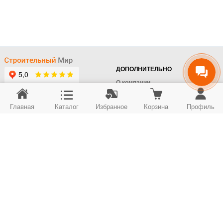
ДОПОЛНИТЕЛЬНО
О компании
Доставка
Главная
Каталог
Избранное
Корзина
Профиль
Оплата
+7 (495) 414-22-76
Поставщикам
Отдел заказов
Контакты/Самовывоз
Скидки
+7 (495) 414-12-55
Юридическим лицам
Юридическим лицам
Карта сайта
Возврат товара
© ООО "Строймир". Информация сайта защищена законом об авторских правах.