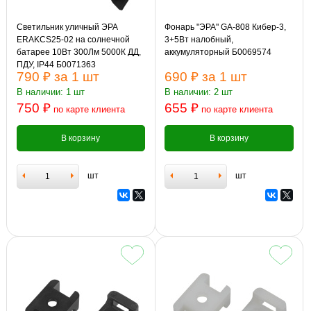
Светильник уличный ЭРА
Фонарь "ЭРА" GA-808 Кибер-3,
ERAKCS25-02 на солнечной
3+5Вт налобный,
батарее 10Вт 300Лм 5000К ДД,
аккумуляторный Б0069574
ПДУ, IP44 Б0071363
790 ₽
за 1 шт
690 ₽
за 1 шт
В наличии: 1 шт
В наличии: 2 шт
750 ₽
655 ₽
по карте клиента
по карте клиента
В корзину
В корзину
шт
шт