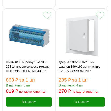
Шины на DIN-рейку ЭРА NO-
Дверца "ЭРА" 218х218мм,
224-14 в корпусе кросс-модуль
фланец 196х196мм, пластик,
ШНК 2х15 L+PEN, Б0043932
EVECS, белая Л2020Р
863 ₽
за 1 шт
285 ₽
за 1 шт
В наличии: 3 шт
В наличии: 4 шт
819 ₽
270 ₽
по карте клиента
по карте клиента
В корзину
В корзину