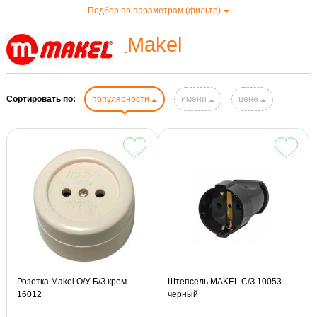
Подбор по параметрам (фильтр)
Makel
Сортировать по:
популярности
имени
цене
Розетка Makel О/У Б/З крем
Штепсель MAKEL С/З 10053
16012
черный