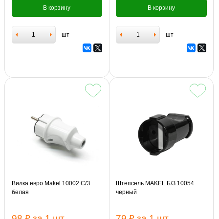
В корзину
В корзину
шт
шт
Вилка евро Makel 10002 С/З
Штепсель MAKEL Б/З 10054
белая
черный
98 ₽
за 1 шт
79 ₽
за 1 шт