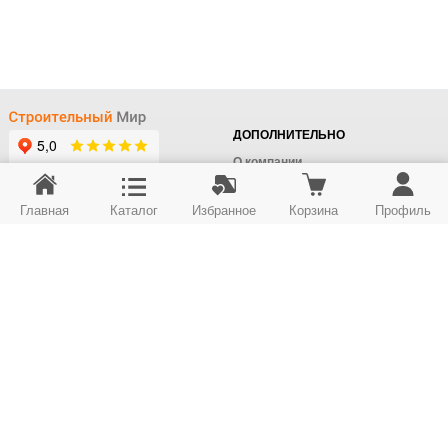
ДОПОЛНИТЕЛЬНО
О компании
Доставка
Главная
Каталог
Избранное
Корзина
Профиль
Оплата
+7 (495) 414-22-76
Поставщикам
Отдел заказов
Контакты/Самовывоз
Скидки
+7 (495) 414-12-55
Юридическим лицам
Юридическим лицам
Карта сайта
Возврат товара
© ООО "Строймир". Информация сайта защищена законом об авторских правах.