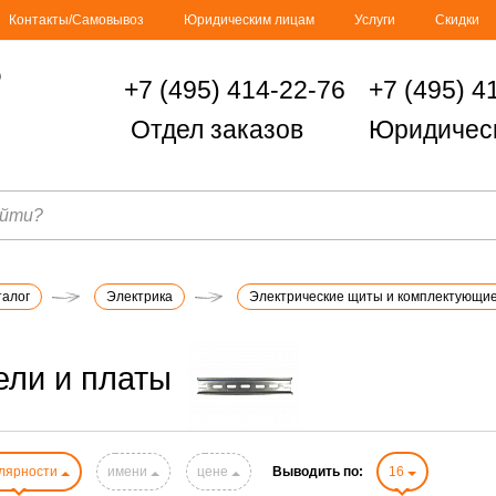
Контакты/Самовывоз
Юридическим лицам
Услуги
Скидки
+7 (495) 414-22-76
+7 (495) 4
Отдел заказов
Юридичес
талог
Электрика
Электрические щиты и комплектующи
ели и платы
лярности
имени
цене
Выводить по:
16