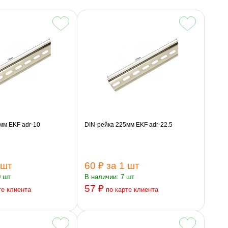
мм EKF adr-10
DIN-рейка 225мм EKF adr-22.5
 шт
60 ₽
за 1 шт
0 шт
В наличии: 7 шт
57 ₽
те клиента
по карте клиента