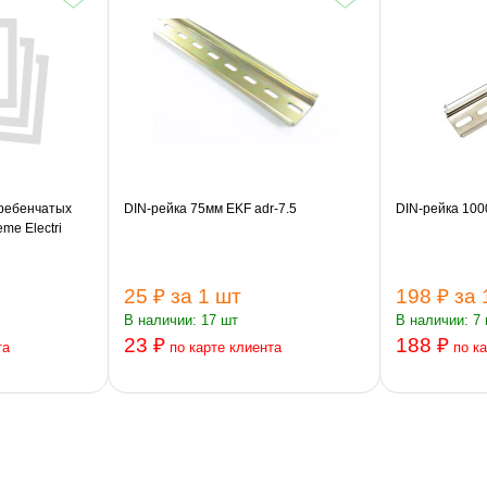
гребенчатых
DIN-рейка 75мм EKF adr-7.5
DIN-рейка 10
me Electri
25 ₽
за 1 шт
198 ₽
за 
В наличии: 17 шт
В наличии: 7
23 ₽
188 ₽
та
по карте клиента
по к