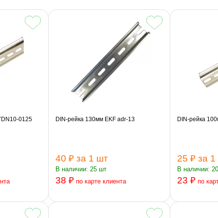
 YDN10-0125
DIN-рейка 130мм EKF adr-13
DIN-рейка 100
40 ₽
за 1 шт
25 ₽
за 1
В наличии: 25 шт
В наличии: 2
38 ₽
23 ₽
ента
по карте клиента
по кар