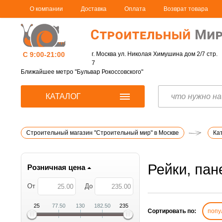
О компании
Доставка
Оплата
Возврат товара
С 9:00-21:00
г. Москва ул. Николая Химушина дом 2/7 стр.
7
Ближайшее метро "Бульвар Рокоссовского"
КАТАЛОГ
Строительный магазин "Строительный мир" в Москве
Ка
Рейки, пан
Розничная цена
От
До
25
77.50
130
182.50
235
Сортировать по:
попу