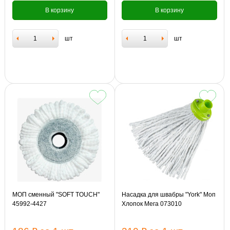
В корзину
В корзину
шт
шт
МОП сменный "SOFT TOUCH"
Насадка для швабры "York" Моп
45992-4427
Хлопок Мега 073010