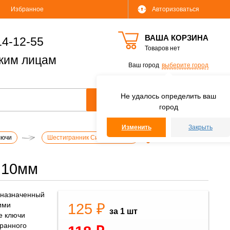
Избранное
Авторизоваться
ВАША КОРЗИНА
14-12-55
Товаров нет
ким лицам
Ваш город
выберите город
Не удалось определить ваш
город
Изменить
Закрыть
лючи
Шестигранник СибрТех 10мм
 10мм
дназначенный
125 ₽
ими
за 1 шт
е ключи
гранного