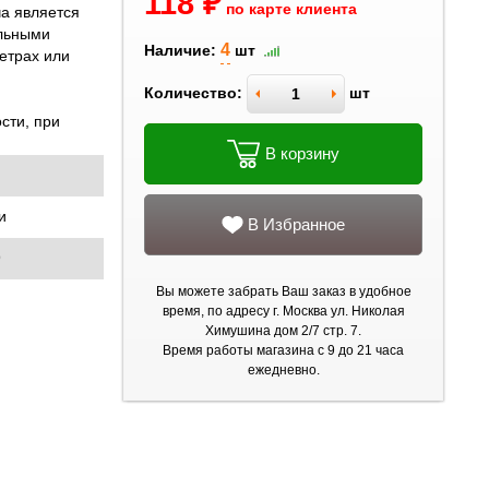
118 ₽
по карте клиента
а является
льными
4
Наличие:
шт
етрах или
Количество:
шт
сти, при
В корзину
и
В Избранное
9
Вы можете забрать Ваш заказ в удобное
время, по адресу г. Москва ул. Николая
Химушина дом 2/7 стр. 7.
Время работы магазина с 9 до 21 часа
ежедневно.