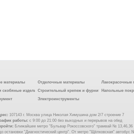
е материалы
Отделочные материалы
Лакокрасочные 
и скобяные изделия
Строительный крепеж и фурнитура
Напольные пок
румент
Электроинструменты
рес:
107143 г. Москва улица Николая Химушина дом 2/7 строение 7
рафик работы:
с 9:00 до 21:00 без выходных и перерывов на обед
пройти:
Ближайшее метро "Бульвар Рокоссовского" трамвай № 13,46,36
о остановки "Диагностический центр". От метро "Щёлковская" автобус 