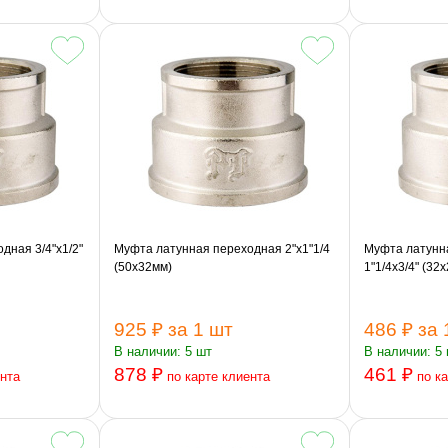
дная 3/4"х1/2"
Муфта латунная переходная 2"х1"1/4
Муфта латунн
(50х32мм)
1"1/4х3/4" (32
925 ₽
за 1 шт
486 ₽
за 
В наличии: 5 шт
В наличии: 5
878 ₽
461 ₽
ента
по карте клиента
по к