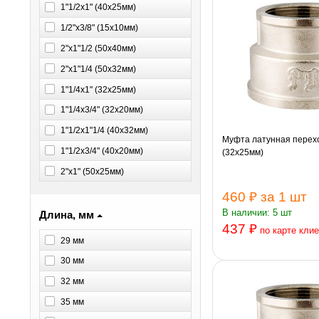
1"1/2х1" (40х25мм)
1/2"х3/8" (15х10мм)
2"х1"1/2 (50х40мм)
2"х1"1/4 (50х32мм)
1"1/4х1" (32х25мм)
1"1/4х3/4" (32х20мм)
1"1/2х1"1/4 (40х32мм)
Муфта латунная перехо
1"1/2х3/4" (40х20мм)
(32х25мм)
2"х1" (50х25мм)
460 ₽
за 1 шт
В наличии: 5 шт
Длина, мм
437 ₽
по карте кли
29 мм
30 мм
32 мм
35 мм