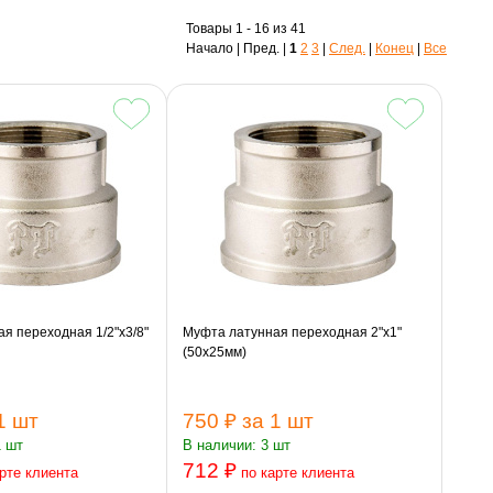
Товары 1 - 16 из 41
Начало | Пред. |
1
2
3
|
След.
|
Конец
|
Все
я переходная 1/2"х3/8"
Муфта латунная переходная 2"х1"
(50х25мм)
1 шт
750 ₽
за 1 шт
1 шт
В наличии: 3 шт
712 ₽
рте клиента
по карте клиента