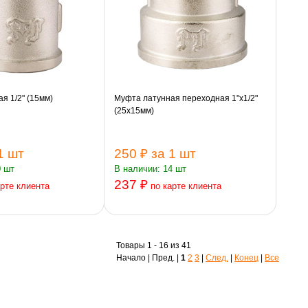
я 1/2" (15мм)
Муфта латунная переходная 1"х1/2"
(25х15мм)
1 шт
250 ₽
за 1 шт
0 шт
В наличии: 14 шт
237 ₽
арте клиента
по карте клиента
Товары 1 - 16 из 41
Начало | Пред. |
1
2
3
|
След.
|
Конец
|
Все