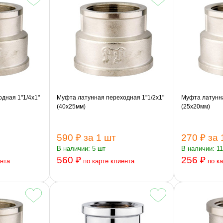
дная 1"1/4х1"
Муфта латунная переходная 1"1/2х1"
Муфта латунна
(40х25мм)
(25х20мм)
590 ₽
за 1 шт
270 ₽
за 
В наличии: 5 шт
В наличии: 1
560 ₽
256 ₽
ента
по карте клиента
по к