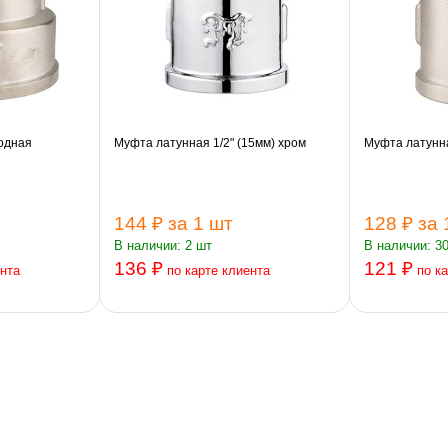
одная
Муфта латунная 1/2" (15мм) хром
Муфта латунна
144 ₽
за 1 шт
128 ₽
за 
В наличии: 2 шт
В наличии: 3
136 ₽
121 ₽
ента
по карте клиента
по к