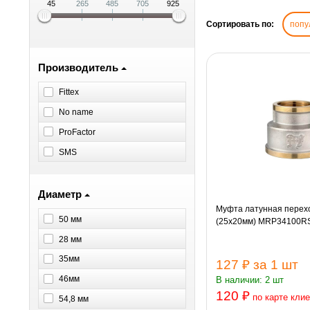
45
265
485
705
925
Сортировать по:
попу
Производитель
Fittex
No name
ProFactor
SMS
Диаметр
Муфта латунная перехо
50 мм
(25х20мм) MRP34100RS-
28 мм
35мм
127 ₽
за 1 шт
46мм
В наличии: 2 шт
120 ₽
по карте кли
54,8 мм