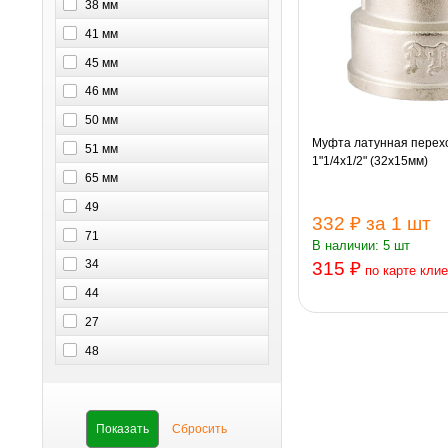
38 мм
41 мм
45 мм
46 мм
50 мм
Муфта латунная перех
51 мм
1"1/4х1/2" (32х15мм)
65 мм
49
332 ₽
за 1 шт
71
В наличии: 5 шт
34
315 ₽
по карте кли
44
27
48