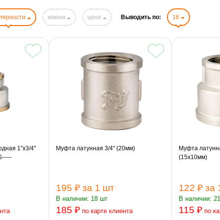
лярности
имени
цене
Выводить по:
16
дная 1"х3/4"
Муфта латунная 3/4" (20мм)
Муфта латунна
----
(15х10мм)
195 ₽
за 1 шт
122 ₽
за 
В наличии: 18 шт
В наличии: 2
185 ₽
115 ₽
ента
по карте клиента
по ка