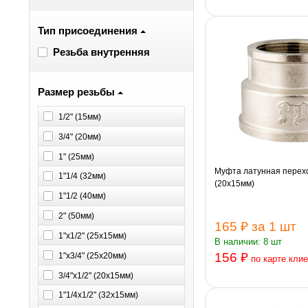
Тип присоединения
Резьба внутренняя
Размер резьбы
1/2" (15мм)
3/4" (20мм)
1" (25мм)
Муфта латунная перехо
1"1/4 (32мм)
(20х15мм)
1"1/2 (40мм)
2" (50мм)
165 ₽
за 1 шт
1"х1/2" (25х15мм)
В наличии: 8 шт
156 ₽
1"х3/4" (25х20мм)
по карте кли
3/4"х1/2" (20х15мм)
1"1/4х1/2" (32х15мм)