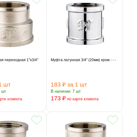
я переходная 1"х3/4"
Муфта латунная 3/4" (20мм) хром - - -
1 шт
183 ₽
за 1 шт
1 шт
В наличии: 7 шт
173 ₽
арте клиента
по карте клиента