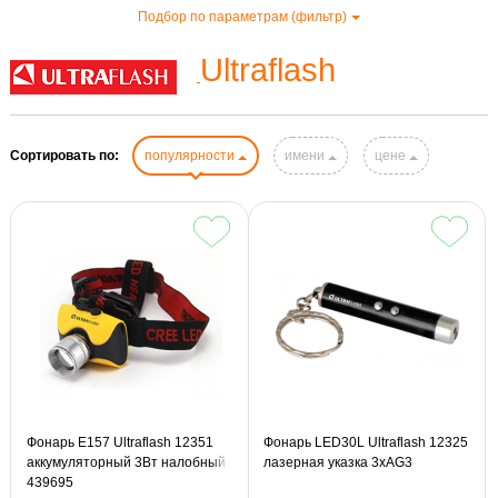
Подбор по параметрам (фильтр)
Ultraflash
Сортировать по:
популярности
имени
цене
Фонарь E157 Ultraflash 12351
Фонарь LED30L Ultraflash 12325
аккумуляторный 3Вт налобный
лазерная указка 3хAG3
439695