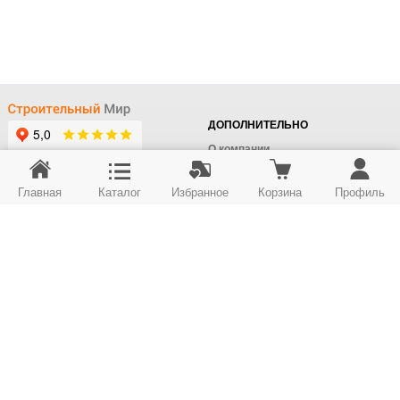
ДОПОЛНИТЕЛЬНО
О компании
Доставка
Главная
Каталог
Избранное
Корзина
Профиль
Оплата
+7 (495) 414-22-76
Поставщикам
Отдел заказов
Контакты/Самовывоз
Скидки
+7 (495) 414-12-55
Юридическим лицам
Юридическим лицам
Карта сайта
Возврат товара
© ООО "Строймир". Информация сайта защищена законом об авторских правах.