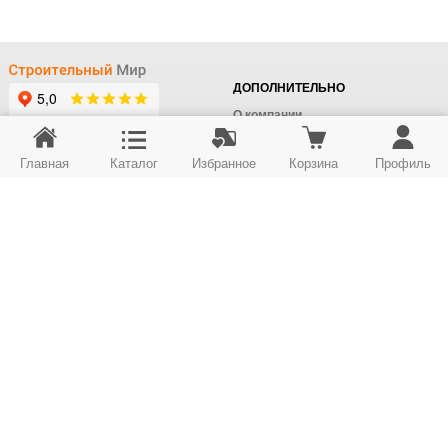
ДОПОЛНИТЕЛЬНО
О компании
Доставка
Главная
Каталог
Избранное
Корзина
Профиль
Оплата
+7 (495) 414-22-76
Поставщикам
Отдел заказов
Контакты/Самовывоз
Скидки
+7 (495) 414-12-55
Юридическим лицам
Юридическим лицам
Карта сайта
Возврат товара
© ООО "Строймир". Информация сайта защищена законом об авторских правах.