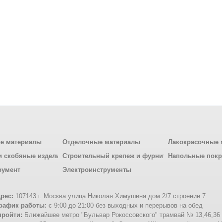
е материалы
Отделочные материалы
Лакокрасочные 
и скобяные изделия
Строительный крепеж и фурнитура
Напольные пок
румент
Электроинструменты
рес:
107143 г. Москва улица Николая Химушина дом 2/7 строение 7
рафик работы:
с 9:00 до 21:00 без выходных и перерывов на обед
пройти:
Ближайшее метро "Бульвар Рокоссовского" трамвай № 13,46,36