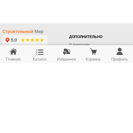
ДОПОЛНИТЕЛЬНО
О компании
Доставка
Главная
Каталог
Избранное
Корзина
Профиль
Оплата
+7 (495) 414-22-76
Поставщикам
Отдел заказов
Контакты/Самовывоз
Скидки
+7 (495) 414-12-55
Юридическим лицам
Юридическим лицам
Карта сайта
Возврат товара
© ООО "Строймир". Информация сайта защищена законом об авторских правах.