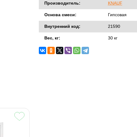
Производитель:
KNAUF
Основа смеси:
Гипсовая
Внутренний код:
21590
Вес, кг:
30 кг