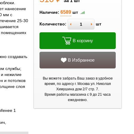
за 1 шт
зоблоки.
ет нанесение
6589
Наличие:
шт
0 мм с
течение 25-30
Количество:
шт
ушивается
 в помещениях
В корзину
жно создавать
В Избранное
ом службы;
 и нежилие
Вы можете забрать Ваш заказ в удобное
н и потолков
время, по адресу г. Москва ул. Николая
толщине слоя
Химушина дом 2/7 стр. 7.
Время работы магазина с 9 до 21 часа
ежедневно.
 Менее 1
ич,