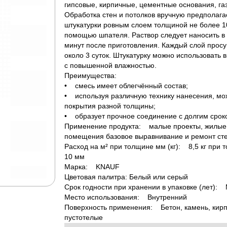
гипсовые, кирпичные, цементные основания, га
Обработка стен и потолков вручную предполага
штукатурки ровным слоем толщиной не более 1
помощью шпателя. Раствор следует наносить в 
минут после приготовления. Каждый слой прос
около 3 суток. Штукатурку можно использовать
с повышенной влажностью.
Преимущества:
• смесь имеет облегчённый состав;
• используя различную технику нанесения, мо
покрытия разной толщины;
• образует прочное соединение с долгим срок
Применение продукта: малые проекты, жилые
помещения базовое выравнивание и ремонт сте
Расход на м² при толщине мм (кг): 8,5 кг при 
10 мм
Марка: KNAUF
Цветовая палитра: Белый или серый
Срок годности при хранении в упаковке (лет):
Место использования: Внутренний
Поверхность применения: Бетон, камень, кирп
пустотелые