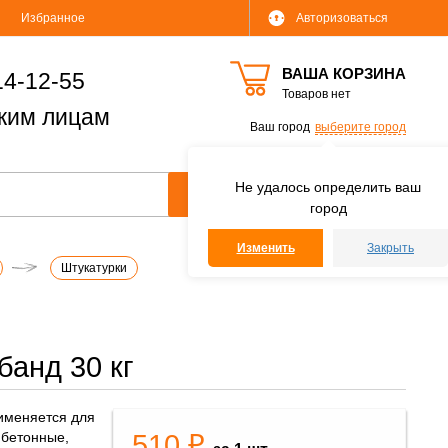
Избранное
Авторизоваться
ВАША КОРЗИНА
14-12-55
Товаров нет
ким лицам
Ваш город
выберите город
Не удалось определить ваш
город
Изменить
Закрыть
Штукатурки
анд 30 кг
именяется для
510 ₽
 бетонные,