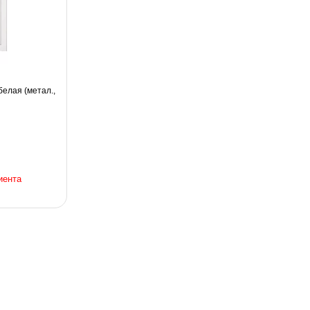
елая (метал.,
иента