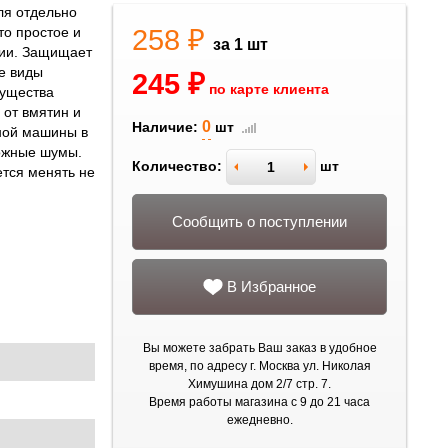
ля отдельно
258 ₽
то простое и
за 1 шт
ии. Защищает
е виды
245 ₽
по карте клиента
мущества
от вмятин и
0
Наличие:
шт
ной машины в
ожные шумы.
Количество:
шт
тся менять не
Сообщить о поступлении
В Избранное
Вы можете забрать Ваш заказ в удобное
время, по адресу г. Москва ул. Николая
Химушина дом 2/7 стр. 7.
Время работы магазина с 9 до 21 часа
ежедневно.