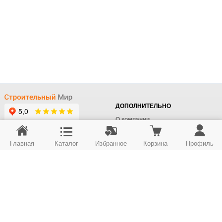
ДОПОЛНИТЕЛЬНО
О компании
Доставка
Главная
Каталог
Избранное
Корзина
Профиль
Оплата
+7 (495) 414-22-76
Поставщикам
Отдел заказов
Контакты/Самовывоз
Скидки
+7 (495) 414-12-55
Юридическим лицам
Юридическим лицам
Карта сайта