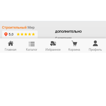
ДОПОЛНИТЕЛЬНО
О компании
Доставка
Главная
Каталог
Избранное
Корзина
Профиль
Оплата
+7 (495) 414-22-76
Поставщикам
Отдел заказов
Контакты/Самовывоз
Скидки
+7 (495) 414-12-55
Юридическим лицам
Юридическим лицам
Карта сайта
Возврат товара
© ООО "Строймир". Информация сайта защищена законом об авторских правах.