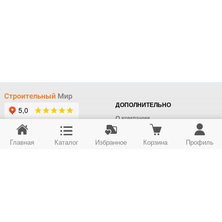
ДОПОЛНИТЕЛЬНО
О компании
Доставка
Главная
Каталог
Избранное
Корзина
Профиль
Оплата
+7 (495) 414-22-76
Поставщикам
Отдел заказов
Контакты/Самовывоз
Скидки
+7 (495) 414-12-55
Юридическим лицам
Юридическим лицам
Карта сайта