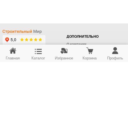
ДОПОЛНИТЕЛЬНО
О компании
Доставка
Главная
Каталог
Избранное
Корзина
Профиль
Оплата
+7 (495) 414-22-76
Поставщикам
Отдел заказов
Контакты/Самовывоз
Скидки
+7 (495) 414-12-55
Юридическим лицам
Юридическим лицам
Карта сайта
Возврат товара
© ООО "Строймир". Информация сайта защищена законом об авторских правах.