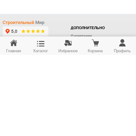
ДОПОЛНИТЕЛЬНО
О компании
Доставка
Главная
Каталог
Избранное
Корзина
Профиль
Оплата
+7 (495) 414-22-76
Поставщикам
Отдел заказов
Контакты/Самовывоз
Скидки
+7 (495) 414-12-55
Юридическим лицам
Юридическим лицам
Карта сайта
Возврат товара
© ООО "Строймир". Информация сайта защищена законом об авторских правах.