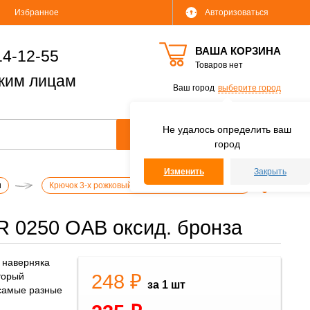
Избранное
Авторизоваться
ВАША КОРЗИНА
14-12-55
Товаров нет
ким лицам
Ваш город
выберите город
Не удалось определить ваш
город
Изменить
Закрыть
и
Крючок 3-х рожковый KR 0250 OAB оксид. бронза
R 0250 OAB оксид. бронза
о наверняка
248 ₽
торый
за 1 шт
 самые разные