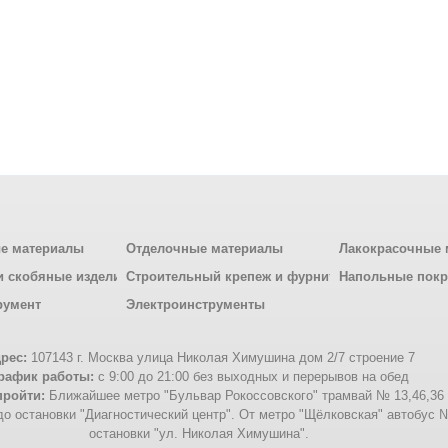
е материалы
Отделочные материалы
Лакокрасочные 
и скобяные изделия
Строительный крепеж и фурнитура
Напольные пок
румент
Электроинструменты
рес:
107143 г. Москва улица Николая Химушина дом 2/7 строение 7
рафик работы:
с 9:00 до 21:00 без выходных и перерывов на обед
пройти:
Ближайшее метро "Бульвар Рокоссовского" трамвай № 13,46,36
о остановки "Диагностический центр". От метро "Щёлковская" автобус 
остановки "ул. Николая Химушина".