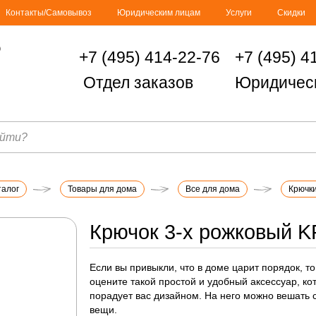
Контакты/Самовывоз
Юридическим лицам
Услуги
Скидки
+7 (495) 414-22-76
+7 (495) 4
Отдел заказов
Юридичес
талог
Товары для дома
Все для дома
Крючк
Крючок 3-х рожковый K
Если вы привыкли, что в доме царит порядок, т
оцените такой простой и удобный аксессуар, ко
порадует вас дизайном. На него можно вешать
вещи.