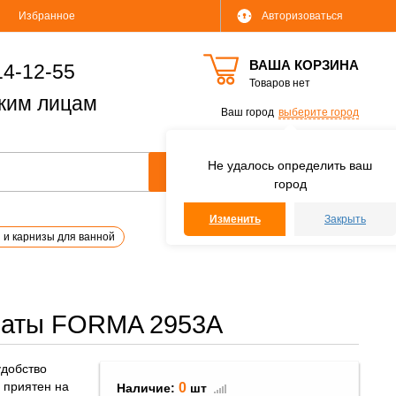
Избранное
Авторизоваться
ВАША КОРЗИНА
14-12-55
Товаров нет
ким лицам
Ваш город
выберите город
Не удалось определить ваш
город
Изменить
Закрыть
и карнизы для ванной
наты FORMA 2953А
удобство
 приятен на
0
Наличие:
шт