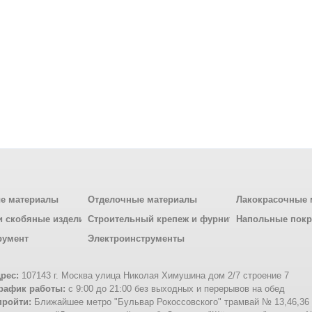
е материалы
Отделочные материалы
Лакокрасочные 
и скобяные изделия
Строительный крепеж и фурнитура
Напольные пок
румент
Электроинструменты
рес:
107143 г. Москва улица Николая Химушина дом 2/7 строение 7
рафик работы:
с 9:00 до 21:00 без выходных и перерывов на обед
пройти:
Ближайшее метро "Бульвар Рокоссовского" трамвай № 13,46,36