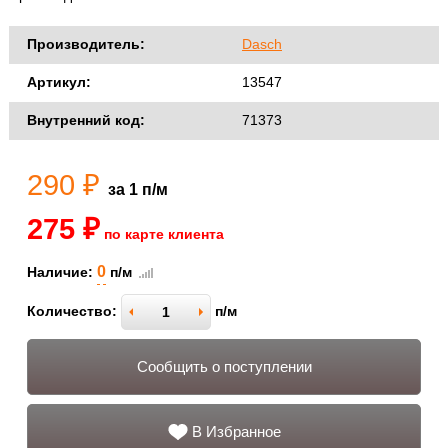
Производитель:
Dasch
Артикул:
13547
Внутренний код:
71373
290 ₽
за 1 п/м
275 ₽
по карте клиента
0
Наличие:
п/м
Количество:
п/м
Сообщить о поступлении
В Избранное