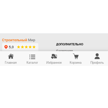
ДОПОЛНИТЕЛЬНО
О компании
Доставка
Главная
Каталог
Избранное
Корзина
Профиль
Оплата
+7 (495) 414-22-76
Поставщикам
Отдел заказов
Контакты/Самовывоз
Скидки
+7 (495) 414-12-55
Юридическим лицам
Юридическим лицам
Карта сайта
Возврат товара