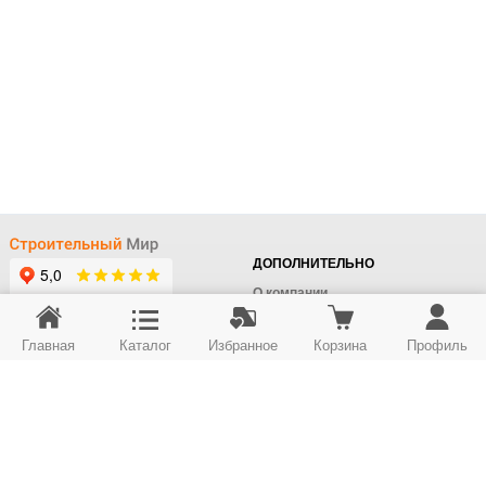
ДОПОЛНИТЕЛЬНО
О компании
Доставка
Главная
Каталог
Избранное
Корзина
Профиль
Оплата
+7 (495) 414-22-76
Поставщикам
Отдел заказов
Контакты/Самовывоз
Скидки
+7 (495) 414-12-55
Юридическим лицам