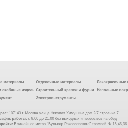
е материалы
Отделочные материалы
Лакокрасочные 
и скобяные изделия
Строительный крепеж и фурнитура
Напольные пок
румент
Электроинструменты
рес:
107143 г. Москва улица Николая Химушина дом 2/7 строение 7
рафик работы:
с 9:00 до 21:00 без выходных и перерывов на обед
пройти:
Ближайшее метро "Бульвар Рокоссовского" трамвай № 13,46,36