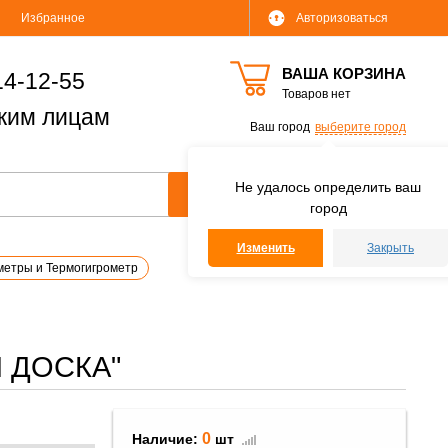
Избранное
Авторизоваться
ВАША КОРЗИНА
14-12-55
Товаров нет
ким лицам
Ваш город
выберите город
Не удалось определить ваш
город
Изменить
Закрыть
метры и Термогигрометр
Я ДОСКА"
0
Наличие:
шт